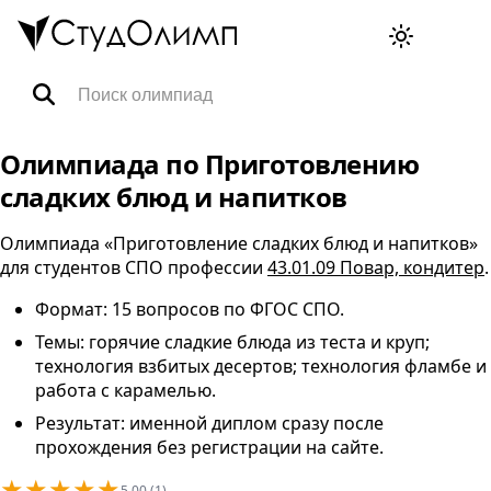
Олимпиады
Олимпиада по Приготовлению
сладких блюд и напитков
Специальности
Олимпиада «Приготовление сладких блюд и напитков»
для студентов
СПО
профессии
43.01.09 Повар, кондитер
.
Тренажёры ВПР
Формат: 15 вопросов по
ФГОС
СПО
.
Темы: горячие сладкие блюда из теста и круп;
FAQ
технология взбитых десертов; технология фламбе и
работа с карамелью.
Результат: именной диплом сразу после
Корзина
прохождения без регистрации на сайте.
★
★
★
★
★
5.00 (1)