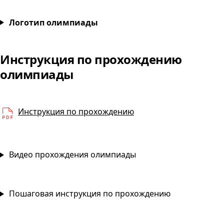
Приготовление сладких блюд и напитков
Логотип олимпиады
Инструкция по прохождению
Приготовление сладких
олимпиады
PDF
Инструкция по прохождению
Видео прохождения олимпиады
Пошаговая инструкция по прохождению