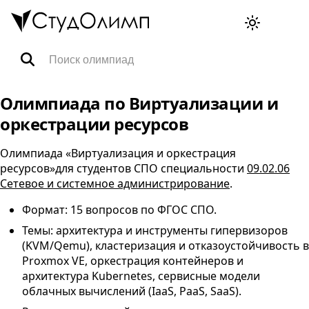
Олимпиады
Олимпиада по Виртуализации и
оркестрации ресурсов
Специальности
Олимпиада «Виртуализация и оркестрация
ресурсов»для студентов
СПО
специальности
09.02.06
Тренажёры ВПР
Сетевое и системное администрирование
.
Формат: 15 вопросов по
ФГОС
СПО
.
FAQ
Темы: архитектура и инструменты гипервизоров
(KVM/Qemu), кластеризация и отказоустойчивость в
Proxmox VE, оркестрация контейнеров и
Корзина
архитектура Kubernetes, сервисные модели
облачных вычислений (IaaS, PaaS, SaaS).