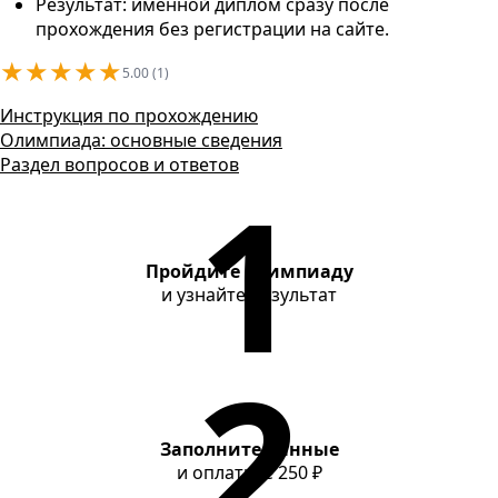
Контакты
Результат: именной диплом сразу после
прохождения без регистрации на сайте.
★
★
★
★
★
5.00 (1)
Инструкция по прохождению
Олимпиада: основные сведения
Раздел вопросов и ответов
Пройдите олимпиаду
и узнайте результат
Заполните данные
и оплатите
250 ₽