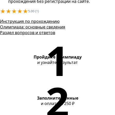
Контакты
прохождения без регистрации на сайте.
★
★
★
★
★
5.00 (1)
Инструкция по прохождению
Олимпиада: основные сведения
Раздел вопросов и ответов
Пройдите олимпиаду
и узнайте результат
Заполните данные
и оплатите
250 ₽