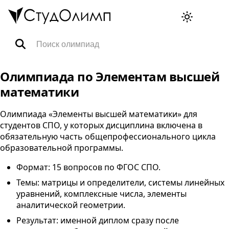
Олимпиады
Олимпиада по Элементам высшей
математики
Специальности
Олимпиада «Элементы высшей математики» для
студентов
СПО
, у которых дисциплина включена в
Тренажёры ВПР
обязательную часть общепрофессионального цикла
образовательной программы.
FAQ
Формат: 15 вопросов по
ФГОС
СПО
.
Темы: матрицы и определители, системы линейных
уравнений, комплексные числа, элементы
Корзина
аналитической геометрии.
Результат: именной диплом сразу после