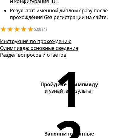
Контакты
и конфигурация IDE.
Результат: именной диплом сразу после
прохождения без регистрации на сайте.
★
★
★
★
★
5.00 (4)
Инструкция по прохождению
Олимпиада: основные сведения
Раздел вопросов и ответов
Пройдите олимпиаду
и узнайте результат
Заполните данные