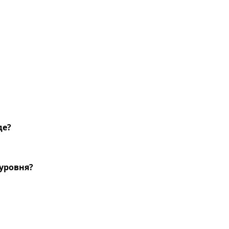
де?
уровня?