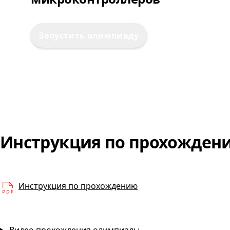
Запустить олимпиаду
Инструкция по прохожде
PDF
Инструкция по прохождению