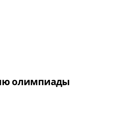
Программир
нию олимпиады