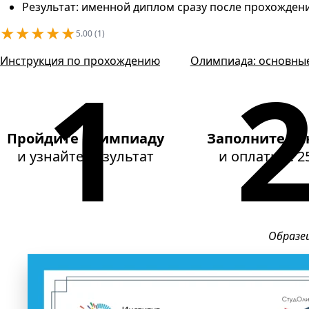
Результат: именной диплом сразу после прохождени
★
★
★
★
★
5.00 (1)
Инструкция по прохождению
Олимпиада: основны
Пройдите олимпиаду
Заполните да
и узнайте результат
и оплатите
2
Образе