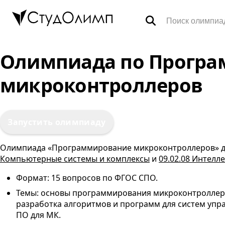
Олимпиады
Олимпиада по Прогр
микроконтроллеров
Специальности
Тренажёры ВПР
Запустить олимпиаду
FAQ
Олимпиада «Программирование микроконтроллеров» д
Компьютерные системы и комплексы
и
09.02.08 Интел
Корзина
Формат: 15 вопросов по
ФГОС
СПО
.
Темы: основы программирования микроконтроллеров
Контакты
разработка алгоритмов и программ для систем упра
ПО для МК.