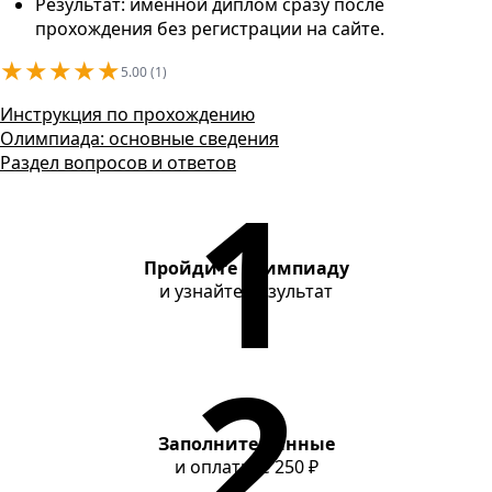
Контакты
Результат: именной диплом сразу после
прохождения без регистрации на сайте.
★
★
★
★
★
5.00 (1)
Инструкция по прохождению
Олимпиада: основные сведения
Раздел вопросов и ответов
Пройдите олимпиаду
и узнайте результат
Заполните данные
и оплатите
250 ₽