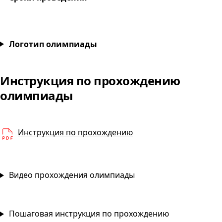
Строительство и реконструкция железных дорог
Логотип олимпиады
Инструкция по прохождению
Строительство и реконс
олимпиады
PDF
Инструкция по прохождению
Видео прохождения олимпиады
Пошаговая инструкция по прохождению