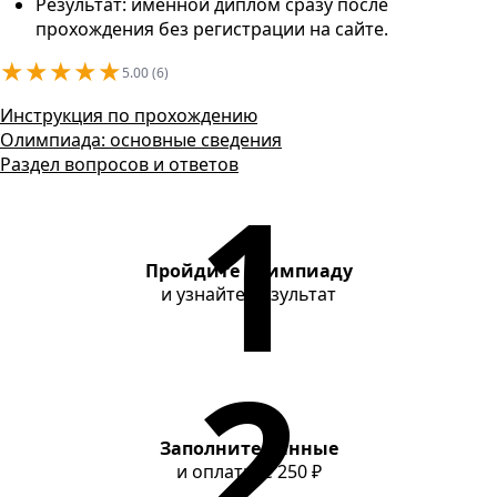
Контакты
Результат: именной диплом сразу после
прохождения без регистрации на сайте.
★
★
★
★
★
5.00 (6)
Инструкция по прохождению
Олимпиада: основные сведения
Раздел вопросов и ответов
Пройдите олимпиаду
и узнайте результат
Заполните данные
и оплатите
250 ₽