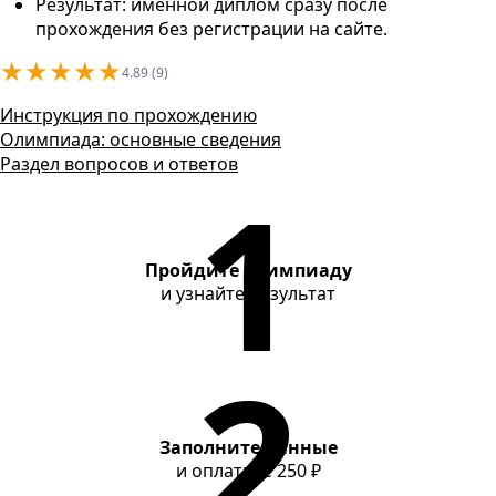
Контакты
Результат: именной диплом сразу после
прохождения без регистрации на сайте.
★
★
★
★
★
4.89 (9)
Инструкция по прохождению
Олимпиада: основные сведения
Раздел вопросов и ответов
Пройдите олимпиаду
и узнайте результат
Заполните данные
и оплатите
250 ₽