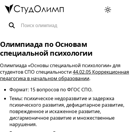
Олимпиады
Олимпиада по Основам
специальной психологии
Специальности
Олимпиада «Основы специальной психологии» для
студентов
СПО
специальности
44.02.05 Коррекционная
Тренажёры ВПР
педагогика в начальном образовании
.
Формат: 15 вопросов по
ФГОС
СПО
.
FAQ
Темы: психическое недоразвитие и задержка
психического развития, дефицитарное развитие,
поврежденное и искаженное развитие,
Корзина
дисгармоничное развитие и множественные
нарушения.