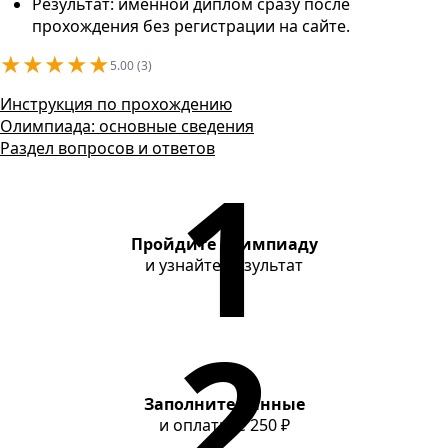
Контакты
Результат: именной диплом сразу после
прохождения без регистрации на сайте.
★
★
★
★
★
5.00 (3)
Инструкция по прохождению
Олимпиада: основные сведения
Раздел вопросов и ответов
Пройдите олимпиаду
и узнайте результат
Заполните данные
и оплатите
250 ₽