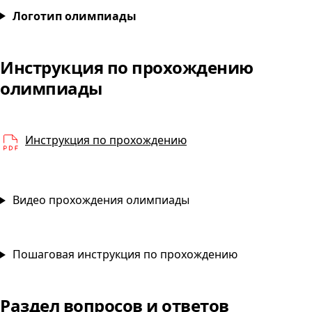
Основы банковского дела
Логотип олимпиады
Инструкция по прохождению
Основы банковского де
олимпиады
PDF
Инструкция по прохождению
Видео прохождения олимпиады
Пошаговая инструкция по прохождению
Раздел вопросов и ответов