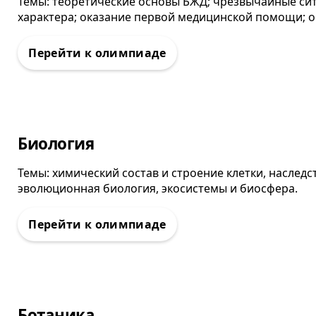
Темы: теоретические основы БЖД; чрезвычайные си
характера; оказание первой медицинской помощи; 
Олимпиада
Биология
Темы: химический состав и строение клетки, наслед
эволюционная биология, экосистемы и биосфера.
Олимпиада
Ботаника