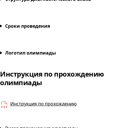
Сроки проведения
Проектирование и моделирование архитектурных
Логотип олимпиады
Инструкция по прохождению
Проектирование и моде
олимпиады
PDF
Инструкция по прохождению