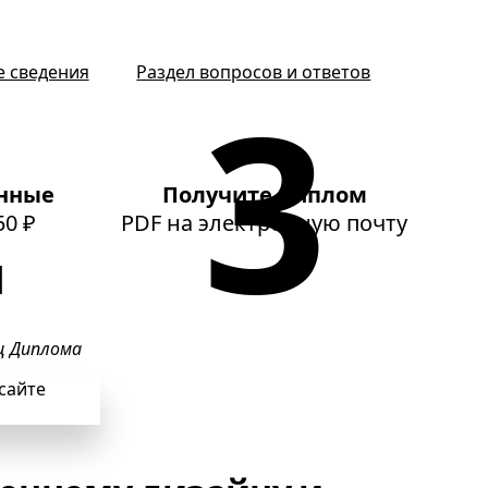
е сведения
Раздел вопросов и ответов
нные
Получите диплом
50 ₽
PDF
на электронную почту
ц Диплома