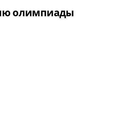
Информацио
нию олимпиады