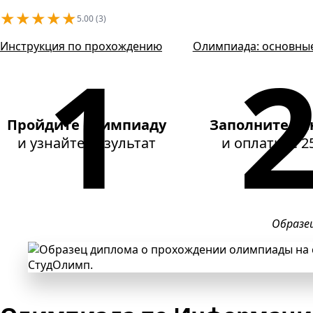
★
★
★
★
★
5.00 (3)
Инструкция по прохождению
Олимпиада: основны
Пройдите олимпиаду
Заполните да
и узнайте результат
и оплатите
2
Образе