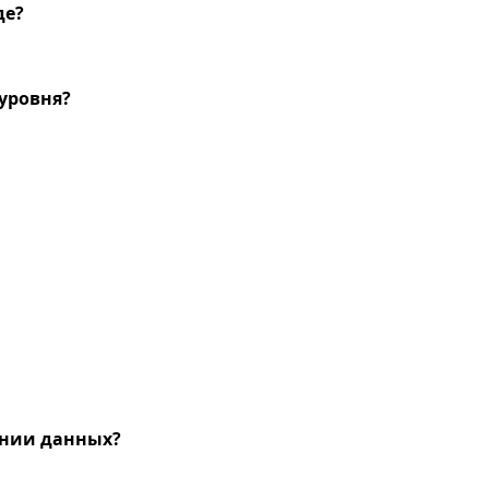
де?
уровня?
ении данных?