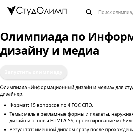
Олимпиады
Олимпиада по Инфор
дизайну и медиа
Специальности
Тренажёры ВПР
Запустить олимпиаду
FAQ
Олимпиада «Информационный дизайн и медиа» для ст
дизайнер
.
Корзина
Формат: 15 вопросов по
ФГОС
СПО
.
Темы: малые рекламные формы и плакаты, наружна
Контакты
дизайн и основы HTML/CSS, проектирование мобил
Результат: именной диплом сразу после прохождени